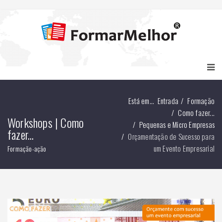
Está em...
Entrada
Formação
Como fazer...
Workshops | Como
Pequenas e Micro Empresas
fazer...
Orçamentação de Sucesso para
um Evento Empresarial
Formação-ação